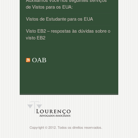
de Vistos para os EUA:
Vistos de Estudante para os EUA
Visto EB2 – respostas às dúvidas sobre o
visto EB2
OAB
Copyright © 2012. Todos os direitos reservados.