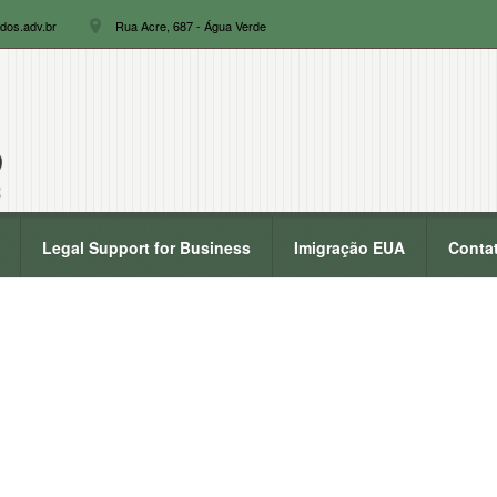
dos.adv.br
Rua Acre, 687 - Água Verde
Legal Support for Business
Imigração EUA
Conta