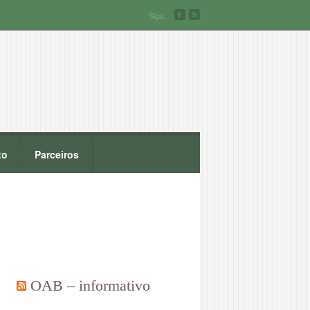
Siga:
to
Parceiros
OAB – informativo