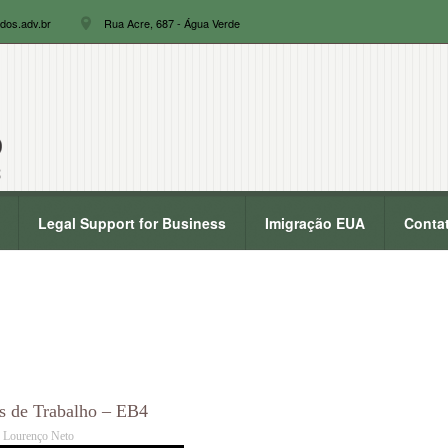
dos.adv.br
Rua Acre, 687 - Água Verde
Legal Support for Business
Imigração EUA
Conta
os de Trabalho – EB4
 Lourenço Neto