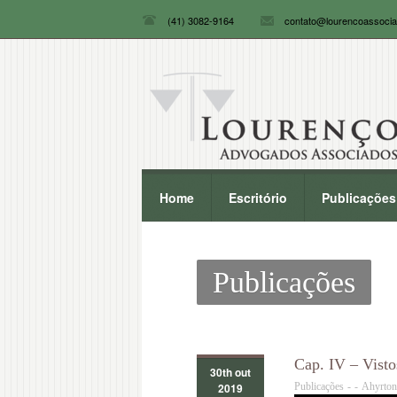
(41) 3082-9164
contato@lourencoassocia
Home
Escritório
Publicações
Publicações
Cap. IV – Vist
30th out
2019
Publicações
-
-
Ahyrton